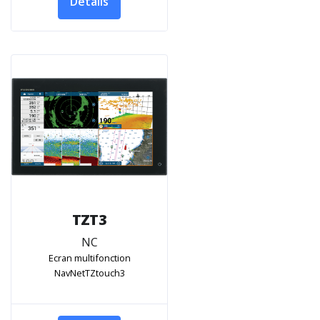
Détails
TZT3
NC
Ecran multifonction
NavNetTZtouch3