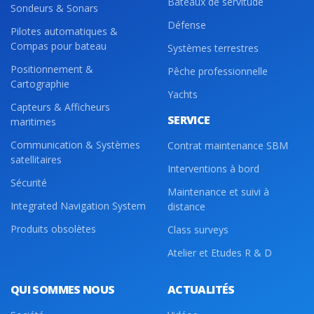
Bateaux de servitude
Sondeurs & Sonars
Défense
Pilotes automatiques &
Compas pour bateau
Systèmes terrestres
Positionnement &
Pêche professionnelle
Cartographie
Yachts
Capteurs & Afficheurs
SERVICE
maritimes
Communication & Systèmes
Contrat maintenance SBM
satellitaires
Interventions à bord
Sécurité
Maintenance et suivi à
Integrated Navigation System
distance
Produits obsolètes
Class surveys
Atelier et Etudes R & D
QUI SOMMES NOUS
ACTUALITÉS