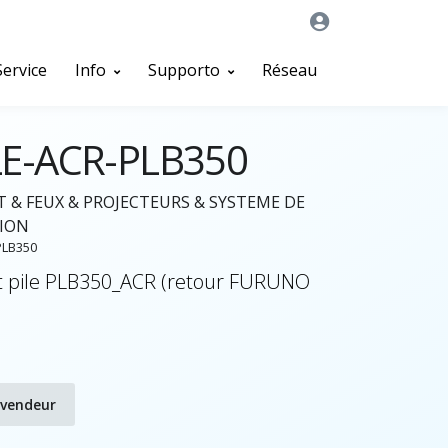
Service
Info
Supporto
Réseau
LE-ACR-PLB350
T & FEUX & PROJECTEURS & SYSTEME DE
ION
PLB350
pile PLB350_ACR (retour FURUNO
evendeur