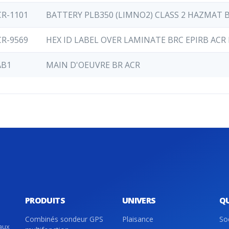
CR-1101
BATTERY PLB350 (LIMNO2) CLASS 2 HAZMAT 
CR-9569
HEX ID LABEL OVER LAMINATE BRC EPIRB ACR 
AB1
MAIN D'OEUVRE BR ACR
PRODUITS
UNIVERS
Q
Combinés sondeur GPS
Plaisance
So
aux