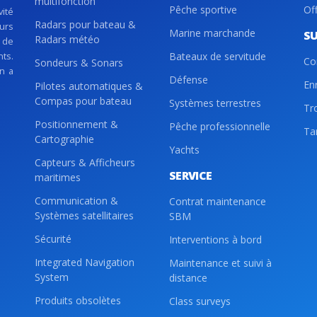
multifonction
Pêche sportive
Of
vité
Radars pour bateau &
eurs
Marine marchande
S
Radars météo
 de
nts.
Bateaux de servitude
Co
Sondeurs & Sonars
on a
Défense
En
Pilotes automatiques &
Compas pour bateau
Systèmes terrestres
Tr
Positionnement &
Pêche professionnelle
Tar
Cartographie
Yachts
Capteurs & Afficheurs
SERVICE
maritimes
Communication &
Contrat maintenance
Systèmes satellitaires
SBM
Sécurité
Interventions à bord
Integrated Navigation
Maintenance et suivi à
System
distance
Produits obsolètes
Class surveys