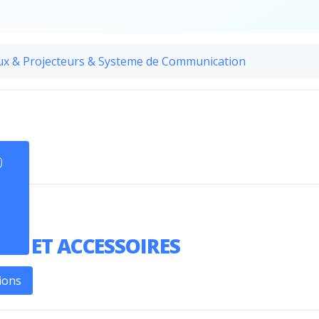
ux & Projecteurs & Systeme de Communication
0
CES ET ACCESSOIRES
ions