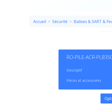
Accueil
Sécurité
Balises & SART & Fe
RO-PILE-ACR-PLB35
Descriptif
Pièces et accessoires
PIÈ
Opt