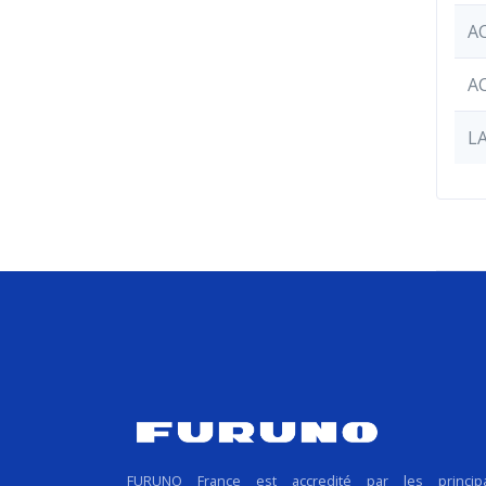
A
A
L
FURUNO France est accredité par les princip