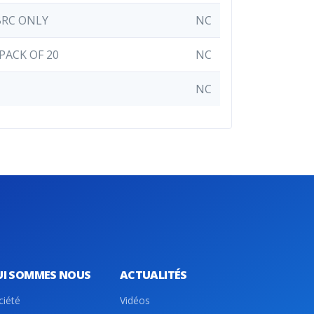
BRC ONLY
NC
PACK OF 20
NC
NC
UI SOMMES NOUS
ACTUALITÉS
ciété
Vidéos