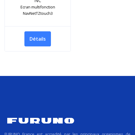
NC
Ecran multifonction
NavNetTZtouch3
Détails
FURUNO France est accredité par les principaux organismes de