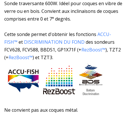
Sonde traversante 600W. Idéel pour coques en vibre de
verre ou en bois. Convient aux inclinaisons de coques
comprises entre 0 et 7° degrés.
Cette sonde permet d'obtenir les fonctions
ACCU-
FISH™
et
DISCRIMINATION DU FOND
des sondeurs
FCV628, FCV588, BBDS1, GP1X71F (+
RezBoost™
), TZT2
(+
RezBoost™
) et TZT3.
Ne convient pas aux coques métal.