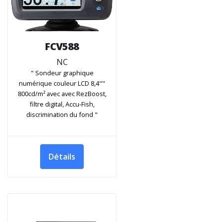
FCV588
NC
" Sondeur graphique
numérique couleur LCD 8,4""
800cd/m² avec avec RezBoost,
filtre digital, Accu-Fish,
discrimination du fond "
Détails