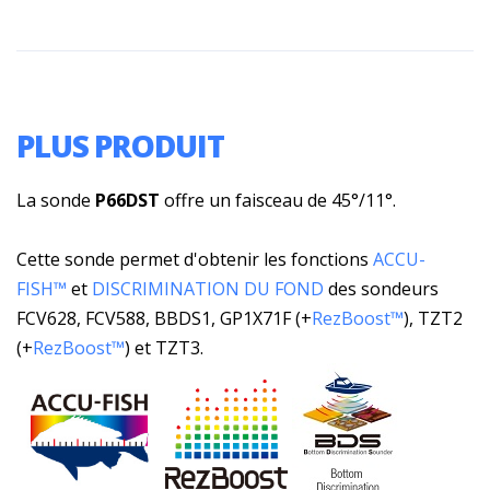
PLUS PRODUIT
La sonde
P66DST
offre un faisceau de 45°/11°.
Cette sonde permet d'obtenir les fonctions
ACCU-
FISH™
et
DISCRIMINATION DU FOND
des sondeurs
FCV628, FCV588, BBDS1, GP1X71F (+
RezBoost™
), TZT2
(+
RezBoost™
) et TZT3.