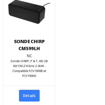
SONDE CHIRP
CM599LH
NC
Sonde CHIRP, P & T, XID 28-
60/130-210 kHz 2-3kW -
Compatible FCV1900B et
FCV1900G
Détails