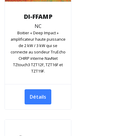
DI-FFAMP
NC
Boitier « Deep Impact »
amplificateur haute puissance
de 2 kW / 3 kW qui se
connecte au sondeur TruEcho
CHIRP interne NavNet
TZtouch3 TZT12F, TZT16F et
TZT19F.
Détails