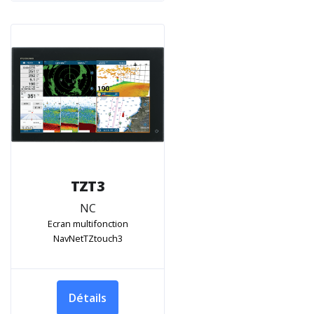
TZT3
NC
Ecran multifonction
NavNetTZtouch3
Détails