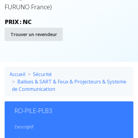
FURUNO France)
PRIX : NC
Trouver un revendeur
Accueil
Sécurité
Balises & SART & Feux & Projecteurs & Systeme
de Communication
RO-PILE-PLB3
Descriptif