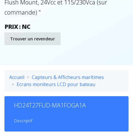
Flush Mount, 24Vcc et 115/230Vca (sur
commande) "
PRIX : NC
Trouver un revendeur
Accueil
Capteurs & Afficheurs maritimes
Ecrans moniteurs LCD pour bateau
HD24T27FUD-MA1FOGA1A
Descriptif