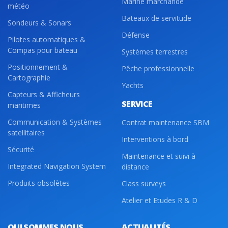
Marine marchande
météo
Bateaux de servitude
Sondeurs & Sonars
Défense
Pilotes automatiques &
Compas pour bateau
Systèmes terrestres
Positionnement &
Pêche professionnelle
Cartographie
Yachts
Capteurs & Afficheurs
SERVICE
maritimes
Communication & Systèmes
Contrat maintenance SBM
satellitaires
Interventions à bord
Sécurité
Maintenance et suivi à
Integrated Navigation System
distance
Produits obsolètes
Class surveys
Atelier et Etudes R & D
QUI SOMMES NOUS
ACTUALITÉS