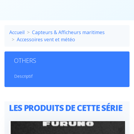
Accueil
Capteurs & Afficheurs maritimes
Accessoires vent et météo
OTHERS
Descriptif
LES PRODUITS DE CETTE SÉRIE