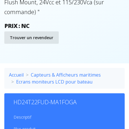
Flush Mount, 24Vcc et 115/230Vca (sur
commande) "
PRIX : NC
Trouver un revendeur
Accueil
Capteurs & Afficheurs maritimes
Ecrans moniteurs LCD pour bateau
HD24T22FUD-MA1FOGA
Descriptif
Plus produit