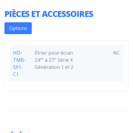
PIÈCES ET ACCESSOIRES
Options
HD-
Étrier pour écran
NC
TMB-
24"" à 27'' Série X
SX1-
Génération 1 et 2
C1