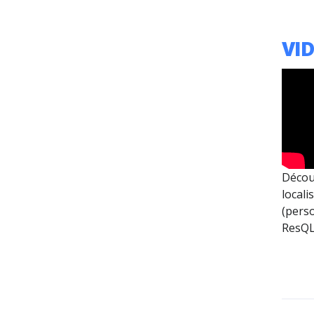
VI
Décou
locali
(perso
ResQL