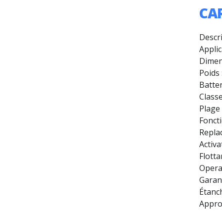
CA
Descri
Applic
Dimens
Poids 
Batter
Classe
Plage 
Foncti
Replac
Activa
Flotta
Operat
Garant
Étanch
Appro