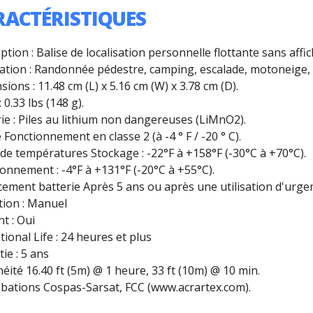
RACTÉRISTIQUES
ption : Balise de localisation personnelle flottante sans aff
ation : Randonnée pédestre, camping, escalade, motoneige, s
ions : 11.48 cm (L) x 5.16 cm (W) x 3.78 cm (D).
: 0.33 lbs (148 g).
ie : Piles au lithium non dangereuses (LiMnO2).
 Fonctionnement en classe 2 (à -4 ° F / -20 ° C).
de températures Stockage : -22°F à +158°F (-30°C à +70°C).
onnement : -4°F à +131°F (-20°C à +55°C).
ement batterie Après 5 ans ou après une utilisation d'urgen
tion : Manuel
nt : Oui
ional Life : 24 heures et plus
ie : 5 ans
éité 16.40 ft (5m) @ 1 heure, 33 ft (10m) @ 10 min.
bations Cospas-Sarsat, FCC (www.acrartex.com).