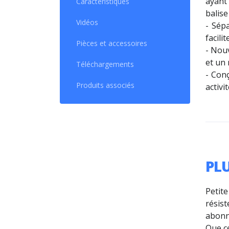
ayant
Caractéristiques
balise
Vidéos
- Sép
facili
Pièces et accessoires
- Nou
et un
Téléchargements
- Conç
Produits associés
activit
PL
Petit
résist
abonn
Que ce