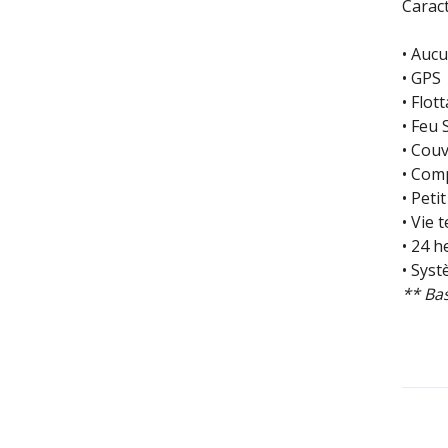
Caract
• Auc
• GPS
• Flot
• Feu
• Cou
• Com
• Peti
• Vie 
• 24 h
• Syst
** Bas