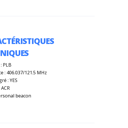
CTÉRISTIQUES
HNIQUES
 : PLB
e : 406.037/121.5 MHz
gré : YES
: ACR
ersonal beacon