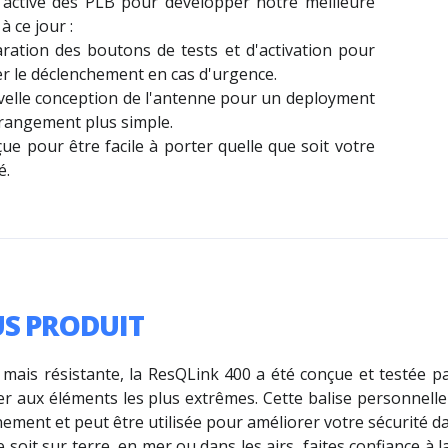
 activé des PLB pour développer notre meilleure
 à ce jour :
aration des boutons de tests et d'activation pour
ter le déclenchement en cas d'urgence.
velle conception de l'antenne pour un deployment
 rangement plus simple.
ue pour être facile à porter quelle que soit votre
é.
US PRODUIT
e mais résistante, la ResQLink 400 a été conçue et testée p
er aux éléments les plus extrêmes. Cette balise personnelle
ement et peut être utilisée pour améliorer votre sécurité 
 soit sur terre, en mer ou dans les airs, faites confiance à l