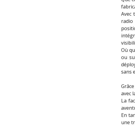
fabric
Avec 
radio
posit
intég
visibil
Où qu
ou su
déplo
sans e
Grâce
avec l
La fa
aventu
En ta
une tr