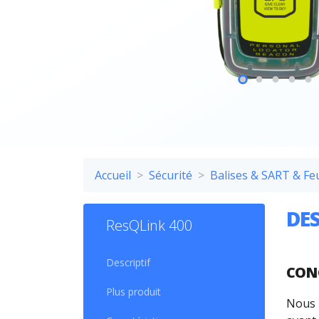
Accueil
Sécurité
Balises & SART & Fe
DES
ResQLink 400
Descriptif
CON
Plus produit
Nous 