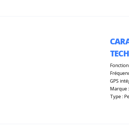
CARA
TEC
Fonction
Fréquenc
GPS inté
Marque 
Type : P