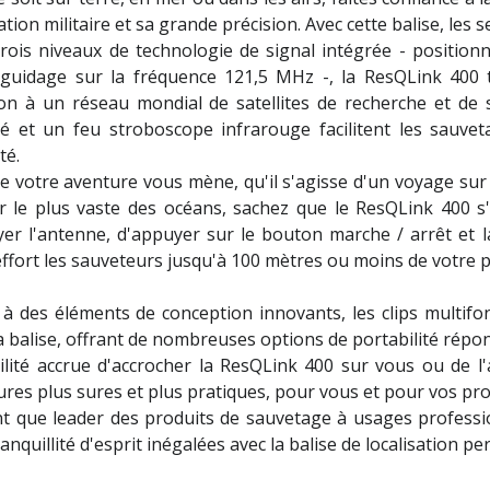
ation militaire et sa grande précision. Avec cette balise, les
trois niveaux de technologie de signal intégrée - positio
 guidage sur la fréquence 121,5 MHz -, la ResQLink 400
ion à un réseau mondial de satellites de recherche et de
ré et un feu stroboscope infrarouge facilitent les sauve
ité.
e votre aventure vous mène, qu'il s'agisse d'un voyage sur
r le plus vaste des océans, sachez que le ResQLink 400 s'ac
yer l'antenne, d'appuyer sur le bouton marche / arrêt et l
ffort les sauveteurs jusqu'à 100 mètres ou moins de votre p
 à des éléments de conception innovants, les clips multifon
a balise, offrant de nombreuses options de portabilité rép
cilité accrue d'accrocher la ResQLink 400 sur vous ou de 
res plus sures et plus pratiques, pour vous et pour vos pro
nt que leader des produits de sauvetage à usages profession
anquillité d'esprit inégalées avec la balise de localisation p