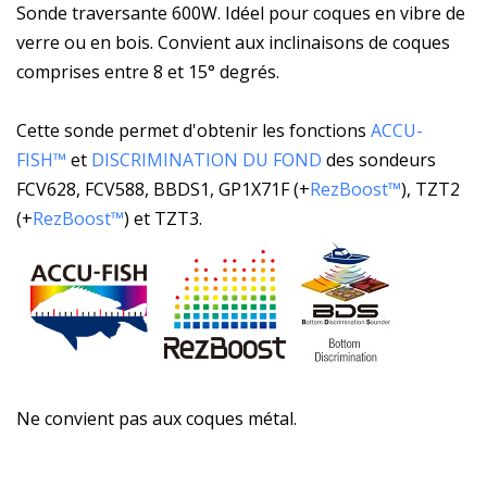
Sonde traversante 600W. Idéel pour coques en vibre de
verre ou en bois. Convient aux inclinaisons de coques
comprises entre 8 et 15° degrés.
Cette sonde permet d'obtenir les fonctions
ACCU-
FISH™
et
DISCRIMINATION DU FOND
des sondeurs
FCV628, FCV588, BBDS1, GP1X71F (+
RezBoost™
), TZT2
(+
RezBoost™
) et TZT3.
Ne convient pas aux coques métal.