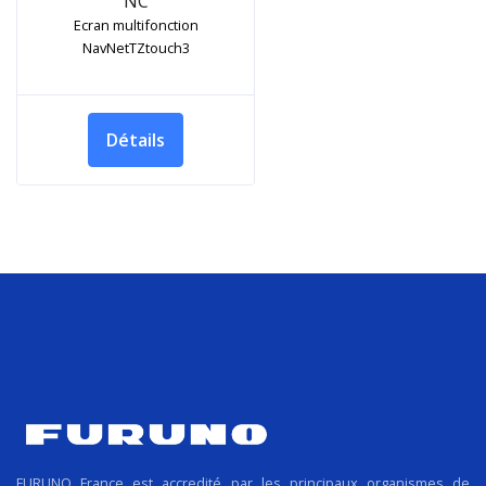
NC
Ecran multifonction
NavNetTZtouch3
Détails
FURUNO France est accredité par les principaux organismes de