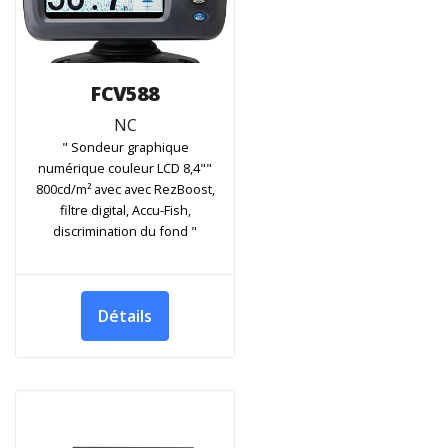
FCV588
NC
" Sondeur graphique
numérique couleur LCD 8,4""
800cd/m² avec avec RezBoost,
filtre digital, Accu-Fish,
discrimination du fond "
Détails