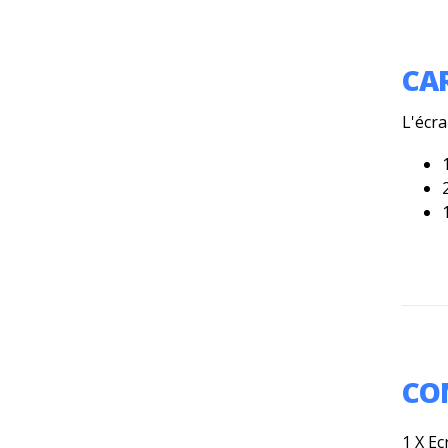
CA
L'écr
CO
1 X E