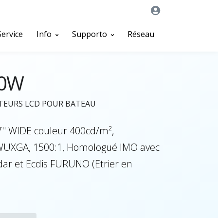
Service
Info
Supporto
Réseau
0W
TEURS LCD POUR BATEAU
7'' WIDE couleur 400cd/m²,
UXGA, 1500:1, Homologué IMO avec
dar et Ecdis FURUNO (Etrier en