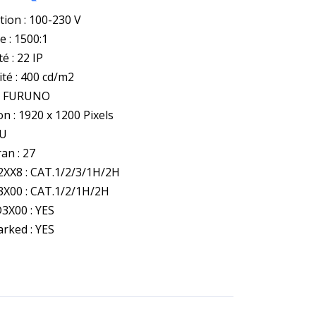
tion : 100-230 V
e : 1500:1
é : 22 IP
té : 400 cd/m2
: FURUNO
n : 1920 x 1200 Pixels
MU
ran : 27
XX8 : CAT.1/2/3/1H/2H
X00 : CAT.1/2/1H/2H
X00 : YES
rked : YES