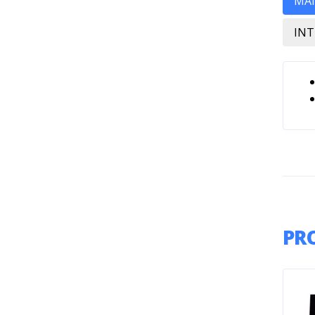
MAN
INT
PR