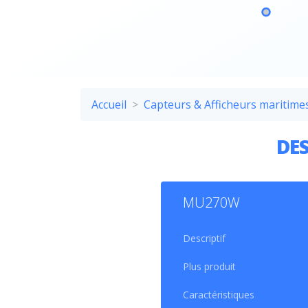
Accueil
Capteurs & Afficheurs maritime
DES
MU270W
LUMI
Le
MU
Descriptif
offran
Le
MU
Plus produit
jusq
Caractéristiques
compa