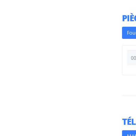
PIÈ
Fou
0
TÉ