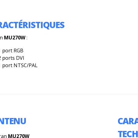
RACTÉRISTIQUES
an
MU270W
:
1 port RGB
2 ports DVI
1 port NTSC/PAL
NTENU
CARA
TEC
cran
MU270W