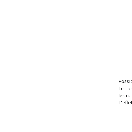
Possib
Le De
les n
L'effe