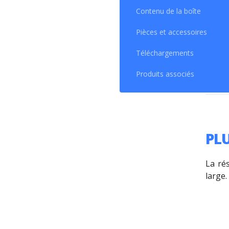
contra
Contenu de la boîte
crépus
Le
MU
Pièces et accessoires
ou dé
Téléchargements
que R
Produits associés
PL
La ré
large.