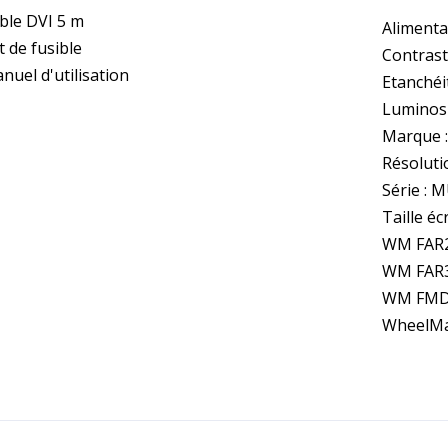
ble DVI 5 m
Alimenta
t de fusible
Contrast
nuel d'utilisation
Etanchéit
Luminosi
Marque 
Résolutio
Série : 
Taille éc
WM FAR2
WM FAR3
WM FMD3
WheelMa