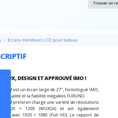
Trouver un r
s
Ecrans moniteurs LCD pour bateau
CRIPTIF
NEUX, DESIGN ET APPROUVÉ IMO !
270W
est un écran large de 27'', homologué IMO,
t la qualité et la fiabilité inégalées FURUNO.
270W
prend en charge une variété de résolutions
u'à 1920 × 1200 (WUXGA) et est également
tible avec 1920 × 1080 (Full HD). Le rapport de