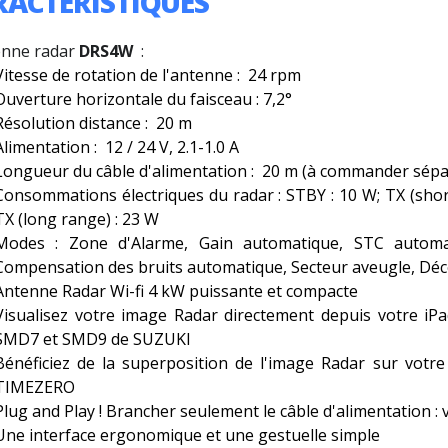
RACTÉRISTIQUES
enne radar
DRS4W
:
Vitesse de rotation de l'antenne : 24 rpm
Ouverture horizontale du faisceau : 7,2°
Résolution distance : 20 m
Alimentation : 12 / 24 V, 2.1-1.0 A
Longueur du câble d'alimentation : 20 m (à commander sép
Consommations électriques du radar : STBY : 10 W; TX (short 
TX (long range) : 23 W
Modes : Zone d'Alarme, Gain automatique, STC automat
Compensation des bruits automatique, Secteur aveugle, Déce
Antenne Radar Wi-fi 4 kW puissante et compacte
Visualisez votre image Radar directement depuis votre i
SMD7 et SMD9 de SUZUKI
Bénéficiez de la superposition de l'image Radar sur votre
TIMEZERO
Plug and Play ! Brancher seulement le câble d'alimentation : v
Une interface ergonomique et une gestuelle simple