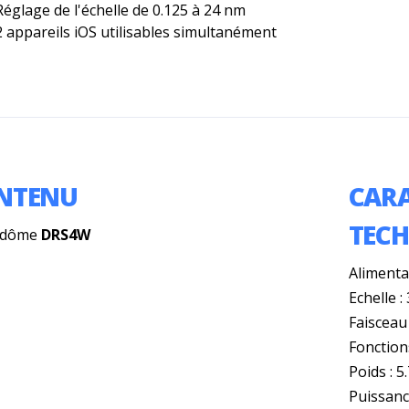
Réglage de l'échelle de 0.125 à 24 nm
2 appareils iOS utilisables simultanément
NTENU
CARA
TEC
adôme
DRS4W
Alimenta
Echelle 
Faisceau 
Fonctions
Poids : 5
Puissanc