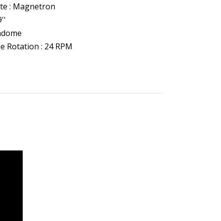
ate : Magnetron
''
Radome
de Rotation : 24 RPM