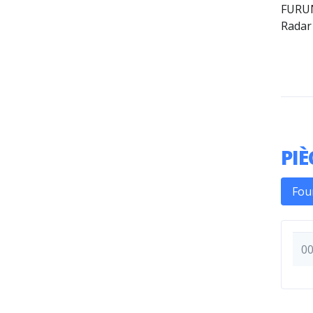
FURUN
Radar
PIÈ
Fou
0