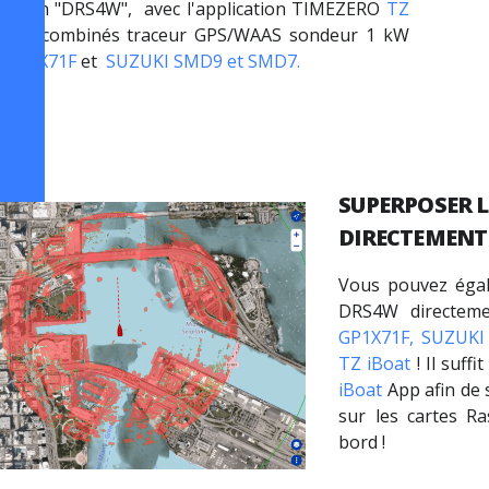
lication "DRS4W", avec l'application TIMEZERO
TZ
, vos combinés traceur GPS/WAAS sondeur 1 kW
P
GP1X71F
et
SUZUKI SMD9 et SMD7.
SUPERPOSER 
DIRECTEMENT
Vous pouvez égal
DRS4W directeme
GP1X71F,
SUZUKI
TZ iBoat
! Il suff
iBoat
App afin de 
sur les cartes Ra
bord !