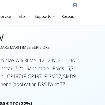
Service
Info
Supporto
Réseau
W
ARS MARITIMES SÉRIE DRS
4kW Wifi 36MN, 12 - 24V, 2.1-1.0A,
isceau 7,2° - Sans câble - Poids : 5,7
ran : GP1871F, GP1971F, SMD7, SMD9
Phone (application DRS4W et TZ
,80 € TTC (22%)