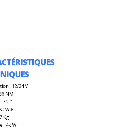
CTÉRISTIQUES
HNIQUES
tion : 12/24 V
: 36 NM
: 7.2 °
 : WIFI
.7 Kg
e : 4k W