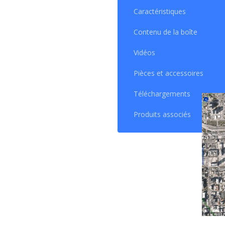
l'app
Caractéristiques
iBoat
CHIR
Contenu de la boîte
Vidéos
Pièces et accessoires
Téléchargements
Produits associés