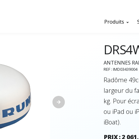
Produits
DRS4
ANTENNES RAD
REF : IMD03439004
Radôme 49cm 
largeur du fa
kg. Pour éc
ou iPad ou i
iBoat).
PRIX : 2 061