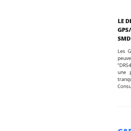
LE D
GPS/
SMD
Les G
peuve
"DRS4
une p
tranqu
Consu