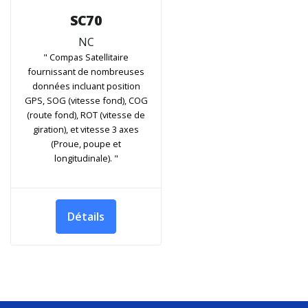
SC70
NC
" Compas Satellitaire
fournissant de nombreuses
données incluant position
GPS, SOG (vitesse fond), COG
(route fond), ROT (vitesse de
giration), et vitesse 3 axes
(Proue, poupe et
longitudinale). "
Détails