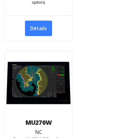
option).
Détails
MU270W
NC