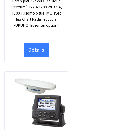
Ecran plat 27'' WIDE couleur
400cd/m², 1920x1200 WUXGA,
1500:1, Homologué IMO avec
les Chart Radar et Ecdis
FURUNO (Etrier en option).
Détails