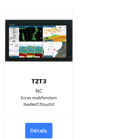
TZT3
NC
Ecran multifonction
NavNetTZtouch3
Détails