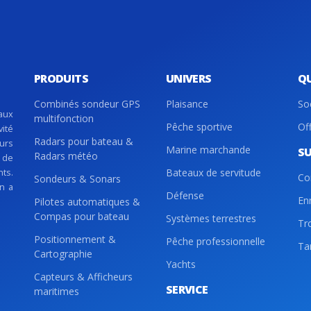
PRODUITS
UNIVERS
Q
Combinés sondeur GPS
Plaisance
So
aux
multifonction
Pêche sportive
Of
vité
Radars pour bateau &
eurs
Marine marchande
S
Radars météo
 de
nts.
Bateaux de servitude
Co
Sondeurs & Sonars
on a
Défense
En
Pilotes automatiques &
Compas pour bateau
Systèmes terrestres
Tr
Positionnement &
Pêche professionnelle
Tar
Cartographie
Yachts
Capteurs & Afficheurs
SERVICE
maritimes