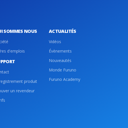
UI SOMMES NOUS
ACTUALITÉS
ciété
Vidéos
fres d'emplois
Évènements
Nouveautés
UPPORT
Monde Furuno
ntact
Furuno Academy
registrement produit
ouver un revendeur
ifs