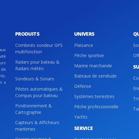
PRODUITS
UNIVERS
Q
Combinés sondeur GPS
Plaisance
So
aux
multifonction
Pêche sportive
Of
vité
Radars pour bateau &
eurs
Marine marchande
S
Radars météo
 de
nts.
Bateaux de servitude
Co
Sondeurs & Sonars
on a
Défense
En
Pilotes automatiques &
Compas pour bateau
Systèmes terrestres
Tr
Positionnement &
Pêche professionnelle
Tar
Cartographie
Yachts
Capteurs & Afficheurs
SERVICE
maritimes