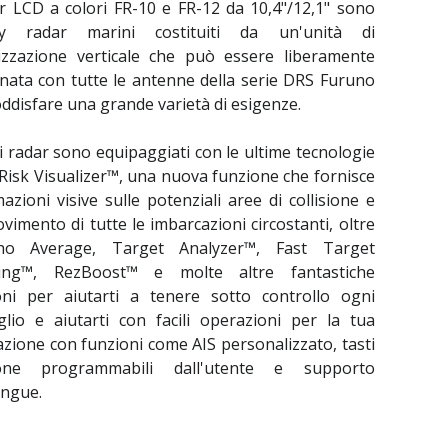
ar LCD a colori FR-10 e FR-12 da 10,4"/12,1" sono
ay radar marini costituiti da un'unità di
lizzazione verticale che può essere liberamente
nata con tutte le antenne della serie DRS Furuno
ddisfare una grande varietà di esigenze.
 radar sono equipaggiati con le ultime tecnologie
Risk Visualizer™, una nuova funzione che fornisce
azioni visive sulle potenziali aree di collisione e
vimento di tutte le imbarcazioni circostanti, oltre
ho Average, Target Analyzer™, Fast Target
ing™, RezBoost™ e molte altre fantastiche
oni per aiutarti a tenere sotto controllo ogni
glio e aiutarti con facili operazioni per la tua
zione con funzioni come AIS personalizzato, tasti
ione programmabili dall'utente e supporto
ingue.