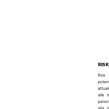
RISK
Risk 
poten
attual
alle 
panor
alla n