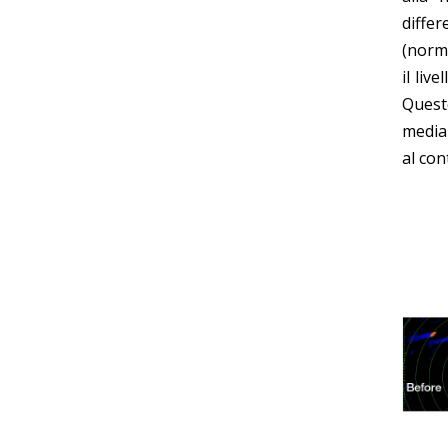
differ
(norma
il liv
Quest
media
al con