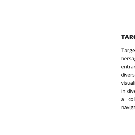
TAR
Targe
bersa
entra
dive
visua
in div
a col
navig