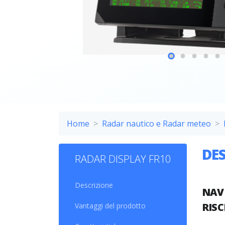
Home
Radar nautico e Radar meteo
DE
RADAR DISPLAY FR10
Descrizione
NAVI
RISC
Vantaggi del prodotto