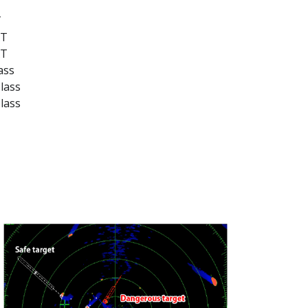
T
XT
XT
ass
lass
lass