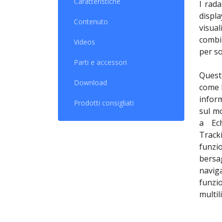
Caratteristiche
I rad
displ
Contenuto
visua
combi
Videos
per so
Parti e accessori
Questi
Download
come 
inform
Prodotti consigliati
sul mo
a Ec
Track
funzi
bersa
naviga
funz
multil