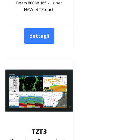
Beam 800 W 165 kHz per
NAVnet TZtouch
dettagli
TZT3