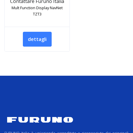
Contattare Furuno Italia
Mult Function Display NavNet
TZT3
dettagli
FURUNO Italia è un'azienda accreditata e riconosciuta dai principali