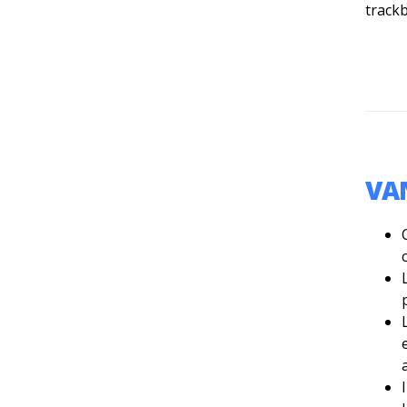
trackb
VA