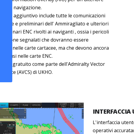
zza di navigazione.
ello AIO aggiuntivo include tutte le comunicazioni
anee e preliminari dell' Ammiragliato e ulteriori
 prliminari ENC rivolti ai naviganti , ossia i pericoli
vigazione segnalati che dovranno essere
orati nelle carte cartacee, ma che devono ancora
 inclusi nelle carte ENC.
vizio è gratuito come parte dell'Admiralty Vector
Service (AVCS) di UKHO.
INTERFACCIA 
L'interfaccia uten
operativi accurata