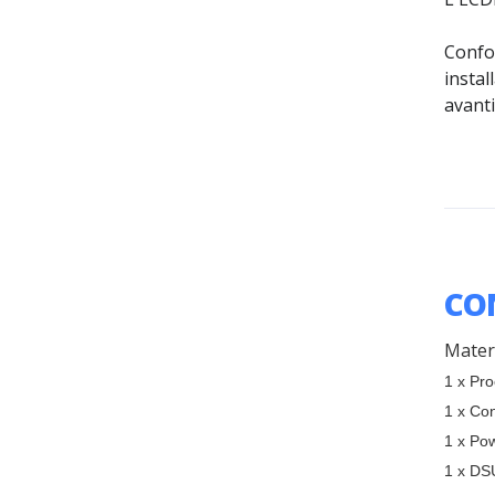
Confo
instal
avanti
CO
Materi
1 x Pr
1 x Co
1 x Po
1 x DS