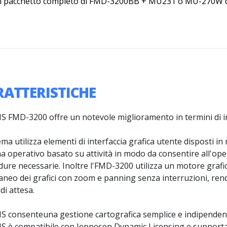
Il pacchetto completo di FMD-3200BB + MU231 o MU-270W 
RATTERISTICHE
S FMD-3200 offre un notevole miglioramento in termini di in
tema utilizza elementi di interfaccia grafica utente disposti 
 operativo basato su attività in modo da consentire all'ope
ure necessarie. Inoltre l'FMD-3200 utilizza un motore grafic
aneo dei grafici con zoom e panning senza interruzioni, ren
di attesa.
S consenteuna gestione cartografica semplice e indipendente
S è compatibile con Jeppesen Dynamic Licensing e supporta 