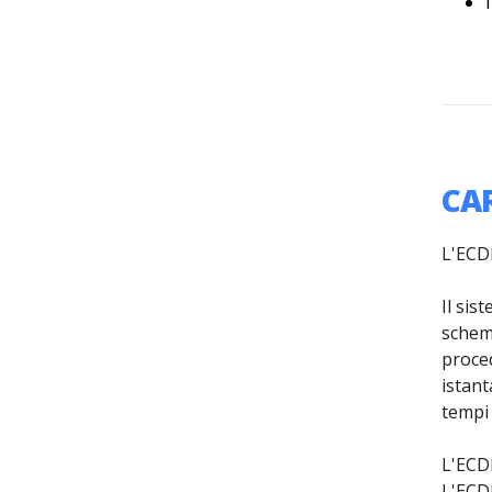
CA
L'ECDI
Il sis
schema
proced
istant
tempi 
L'ECDI
L'ECDI