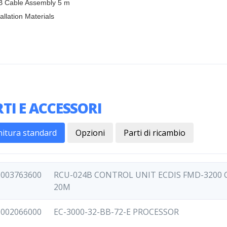
B Cable Assembly 5 m
tallation Materials
TI E ACCESSORI
nitura standard
Opzioni
Parti di ricambio
0003763600
RCU-024B CONTROL UNIT ECDIS FMD-3200
20M
0002066000
EC-3000-32-BB-72-E PROCESSOR