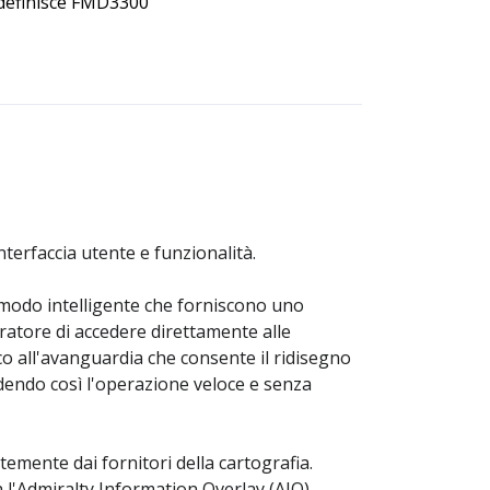
definisce FMD3300
terfaccia utente e funzionalità.
in modo intelligente che forniscono uno
ratore di accedere direttamente alle
o all'avanguardia che consente il ridisegno
dendo così l'operazione veloce e senza
mente dai fornitori della cartografia.
l'Admiralty Information Overlay (AIO).