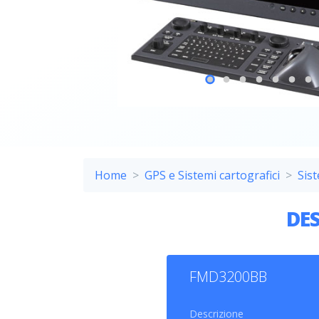
Home
GPS e Sistemi cartografici
Sis
DE
COM
FMD3200BB
I sist
Descrizione
Admira