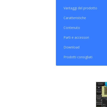
sicure
Vantaggi del prodotto
Il liv
Caratteristiche
tempor
avvisi
Contenuto
di na
Parti e accessori
incorp
essere
Download
Il ser
Prodotti consigliati
Chart 