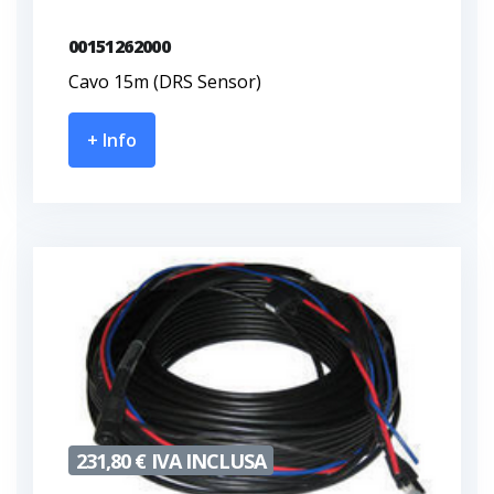
00151262000
Cavo 15m (DRS Sensor)
+ Info
231,80 € IVA INCLUSA