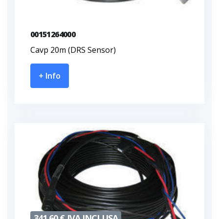
00151264000
Cavp 20m (DRS Sensor)
+ Info
341,60 € IVA INCLUSA