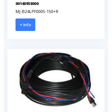
00140958000
MJ-B24LPF0005-150+R
+ Info