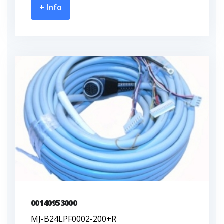
+ Info
00140953000
MJ-B24LPF0002-200+R