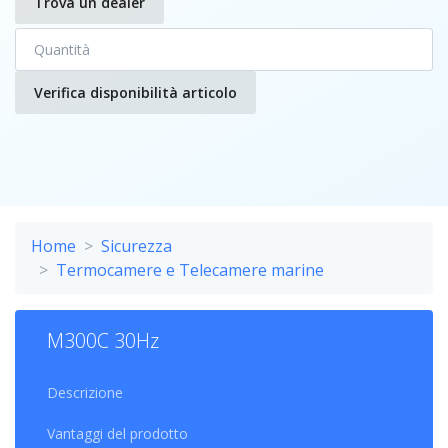
Trova un dealer
Verifica disponibilità articolo
Home
Sicurezza
Termocamere e Telecamere marine
M300C 30Hz
Descrizione
Vantaggi del prodotto