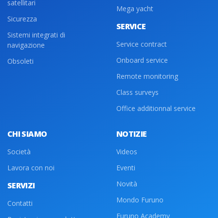
satellitari
Mega yacht
Sicurezza
SERVICE
Sistemi integrati di
Service contract
navigazione
Onboard service
Obsoleti
Remote monitoring
Class surveys
Office additionnal service
CHI SIAMO
NOTIZIE
Società
Videos
Lavora con noi
Eventi
Novità
SERVIZI
Mondo Furuno
Contatti
Furuno Academy