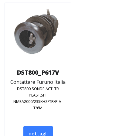
DST800_P617V
Contattare Furuno Italia
DST800 SONDE ACT. TR
PLAST.5PF
NMEA2000/235KHZ/TR/P-V-
T/6M
dettagli