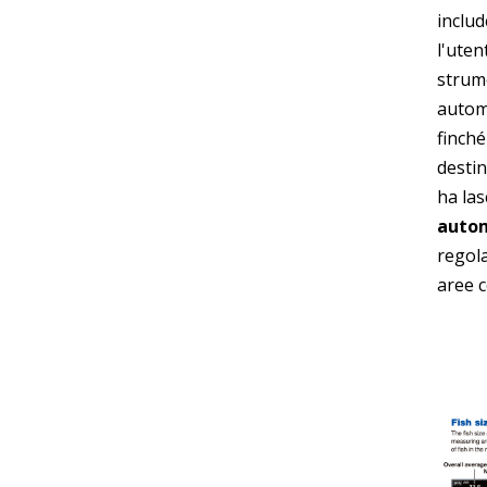
includ
l'uten
stru
autom
finché
destin
ha las
autom
regol
aree c