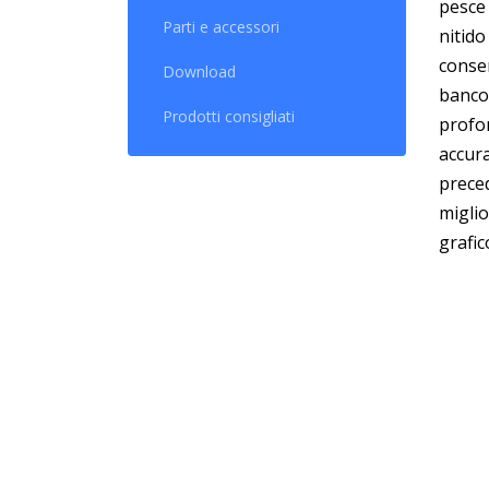
pesce 
Parti e accessori
nitid
consen
Download
banco 
Prodotti consigliati
profon
accura
prece
miglio
grafic