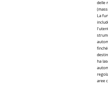
delle 
(mass
La fun
includ
l'uten
strum
autom
finché
destin
ha las
automa
regol
aree c