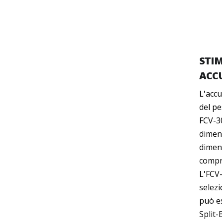
STI
ACC
L'accu
del pe
FCV-30
dimens
dimens
compr
L'FCV-
selezi
può e
Split-