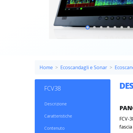
Home
Ecoscandagli e Sonar
Ecoscand
DE
FCV38
Descrizione
PAN
Caratteristiche
FCV-3
fascia
Contenuto