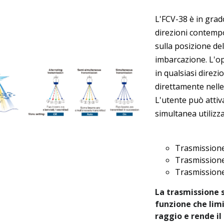
L'FCV-38 è in grado
direzioni contemp
sulla posizione del
imbarcazione. L'o
in qualsiasi direzi
direttamente nell
L'utente può attiv
simultanea utilizz
Trasmissione
Trasmission
Trasmission
La trasmissione 
funzione che limi
raggio e rende il